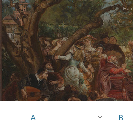
Hom
Sk
A
B