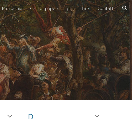
Patrocinio
Call for papers
pl.it
Link
Contatti
ion
D