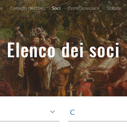
e
Consiglio direttivo
Soci
Come associarsi
Statuto
ip to main content
Skip to navigat
Elenco dei soci
C