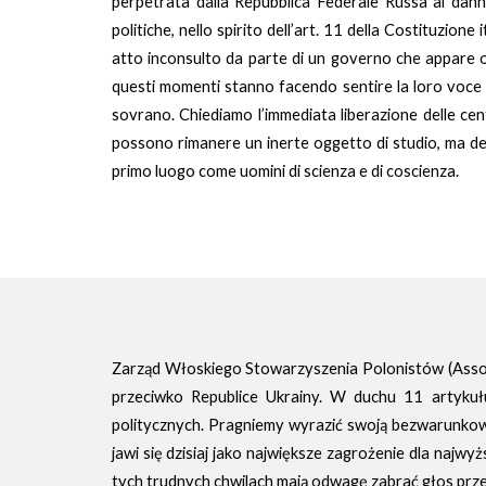
perpetrata dalla Repubblica Federale Russa ai dann
politiche, nello spirito dell’art. 11 della Costituzion
atto inconsulto da parte di un governo che appare ogg
questi momenti stanno facendo sentire la loro voce e
sovrano. Chiediamo l’immediata liberazione delle cent
possono rimanere un inerte oggetto di studio, ma devo
primo luogo come uomini di scienza e di coscienza.
Zarząd Włoskiego Stowarzyszenia Polonistów (Associ
przeciwko Republice Ukrainy. W duchu 11 artykułu
politycznych. Pragniemy wyrazić swoją bezwarunkową
jawi się dzisiaj jako największe zagrożenie dla najw
tych trudnych chwilach mają odwagę zabrać głos przec