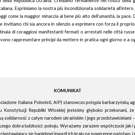
i della Repubblica Ucraina. Crediamo fermamente nel rifiuto della 
e italiana. Esprimiamo la nostra più incondizionata solidarietà all’inter
i come la maggior minaccia al bene più alto dell’umanità, la pace. Di
 invitiamo chi sia ancora in silenzio a esprimere con forza il propr
inaia di coraggiosi manifestanti fermati o arrestati nelle città rus
no rappresentare principi da mettere in pratica ogni giorno e a ogni
KOMUNIKAT
azione Italiana Polonisti, AIP) stanowczo potępia barbarzyńską ag
 Konstytucji Republiki Włoskiej jesteśmy głęboko przekonani, że
 solidarność z całym narodem ukraińskim i jego przedstawicielami – 
yższego dobra ludzkości: pokoju. Wyrażamy zarazem współczucie jak i 
iwstawiający się haniebnej inwazji ich kraju na suwerenne państwo, i 