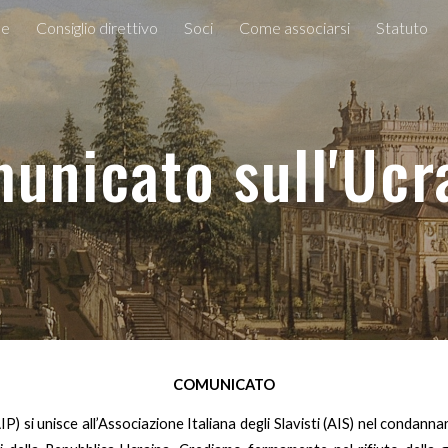
e
Consiglio direttivo
Soci
Come associarsi
Statuto
ip to main content
Skip to navigat
unicato
sull'Ucr
COMUNICATO
(AIP) si unisce all’Associazione Italiana degli Slavisti (AIS) nel conda