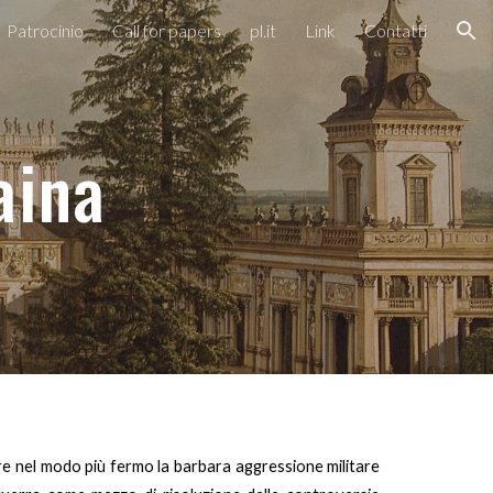
Patrocinio
Call for papers
pl.it
Link
Contatti
ion
aina
nnare nel modo più fermo la barbara aggressione militare