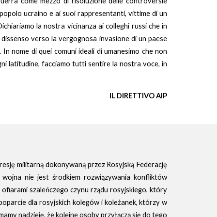
guerra come mezzo di risoluzione delle controversie
o popolo ucraino e ai suoi rappresentanti, vittime di un
chiariamo la nostra vicinanza ai colleghi russi che in
io dissenso verso la vergognosa invasione di un paese
se. In nome di quei comuni ideali di umanesimo che non
 latitudine, facciamo tutti sentire la nostra voce, in
IL DIRETTIVO AIP
resję militarną dokonywaną przez Rosyjską Federację
 wojna nie jest środkiem rozwiązywania konfliktów
ofiarami szaleńczego czynu rządu rosyjskiego, który
poparcie dla rosyjskich kolegów i koleżanek, którzy w
mamy nadzieję, że kolejne osoby przyłączą się do tego